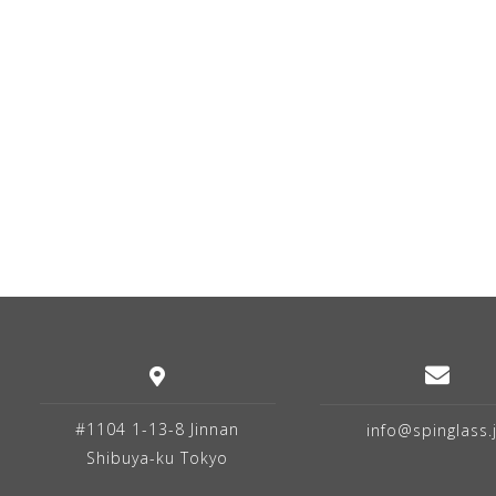
ーション
#1104 1-13-8 Jinnan
info@spinglass.
Shibuya-ku Tokyo